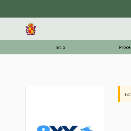
Inicio
Proce
Est