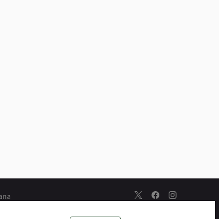
dana
Escuela de Participación 
Escuela de Particip
Escuela de Par