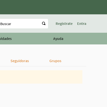
uscar
Regístrate
Entra
vidades
Ayuda
Seguidoras
Grupos