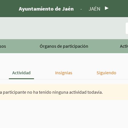
Ayuntamiento de Jaén
-
JAÉN
B
sos
Órganos de participación
Acti
Actividad
Insignias
Siguiendo
a participante no ha tenido ninguna actividad todavía.