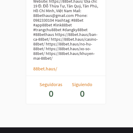
Website: https://88bet.haus/ Địa chỉ:
19 Đ. Đỗ Thừa Tự, Tân Quý, Tân Phú,
Hồ Chí Minh, Việt Nam Mail:
88bethaus@gmail.com Phone:
0982330104 Hashtag: #88bet
#app88bet #link88bet
#trangchu88bet #dangky88bet
#88bethaus https://88bet.haus/ban-
ca-88bet/ https://88bet.haus/casino-
88bet/ https://88bet.haus/no-hu-
88bet/ https://88bet.haus/xo-so-
88bet/ https://88bet.haus/khuyen-
mai-88bet/
88bet.haus/
Seguidoras
Siguiendo
0
0