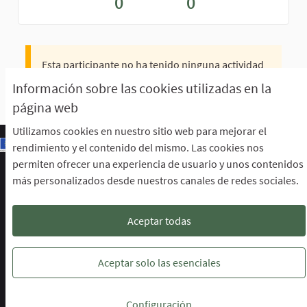
0
0
Esta participante no ha tenido ninguna actividad
todavía.
Información sobre las cookies utilizadas en la
página web
Utilizamos cookies en nuestro sitio web para mejorar el
rendimiento y el contenido del mismo. Las cookies nos
permiten ofrecer una experiencia de usuario y unos contenidos
Escuela de Participación Ciudadana
más personalizados desde nuestros canales de redes sociales.
Área de Participación Ciudadana
CURSO LENGUAJE DE SIGNOS ESPAÑOLA A1.2. (PRESENCIAL)
Descargar ficheros de datos abiertos
Aceptar todas
Configuración de cookies
Escuela de Participación Ciudadana en 
Escuela de Participación Ciudada
Escuela de Participación Ciu
Aceptar solo las esenciales
Web creada con
software libre
.
Configuración