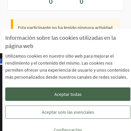
0
0
Esta participante no ha tenido ninguna actividad
todavía.
Información sobre las cookies utilizadas en la
página web
Utilizamos cookies en nuestro sitio web para mejorar el
rendimiento y el contenido del mismo. Las cookies nos
permiten ofrecer una experiencia de usuario y unos contenidos
Escuela de Participación Ciudadana
más personalizados desde nuestros canales de redes sociales.
Área de Participación Ciudadana
CURSO LENGUAJE DE SIGNOS ESPAÑOLA A1.2. (PRESENCIAL)
Descargar ficheros de datos abiertos
Aceptar todas
Configuración de cookies
Escuela de Participación Ciudadana en 
Escuela de Participación Ciudada
Escuela de Participación Ciu
Aceptar solo las esenciales
Web creada con
software libre
.
Configuración