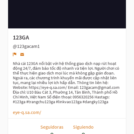
123GA
@123gacam1
Denunciar
Nhà cái 123GA nổi bật với hệ thống giao dịch nạp rút hoạt
động 24/7, đảm bảo tốc độ nhanh và tiện lợi. Người chơi có
thể thực hiện giao dịch mọi lúc mà không gặp gián đoạn.
Ngoài ra, các chương trình khuyến mãi được cập nhật liên
tục, mang lại nhiều lợi ích hấp dẫn. Thông tin liên hệ:
Website: https://eye-q.sa.com/ Email: 123gacam@gmail.com
Địa chỉ: U10 Bàu Cát 3, Phường 14, Tân Bình, Thành phố Hồ
Chí Minh, Việt Nam Số điện thoại: 0956320256 Hastags:
#123ga #trangchu123ga #linkvao123ga #dangky123ga
eye-q.sa.com/
Seguidoras
Siguiendo