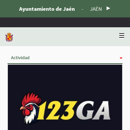
Ayuntamiento de Jaén
-
JAÉN
Actividad
Insignias
Siguiendo
Seguidoras
Grupos