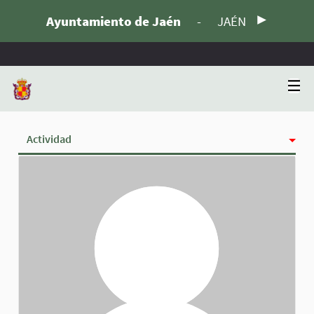
Ayuntamiento de Jaén
-
JAÉN
Actividad
Insignias
Siguiendo
Seguidoras
Grupos