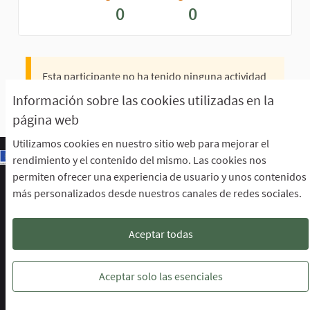
0
0
Esta participante no ha tenido ninguna actividad
todavía.
Información sobre las cookies utilizadas en la
página web
Utilizamos cookies en nuestro sitio web para mejorar el
rendimiento y el contenido del mismo. Las cookies nos
permiten ofrecer una experiencia de usuario y unos contenidos
Escuela de Participación Ciudadana
más personalizados desde nuestros canales de redes sociales.
Área de Participación Ciudadana
CURSO LENGUAJE DE SIGNOS ESPAÑOLA A1.2. (PRESENCIAL)
Descargar ficheros de datos abiertos
Aceptar todas
Configuración de cookies
Escuela de Participación Ciudadana en 
Escuela de Participación Ciudada
Escuela de Participación Ciu
Aceptar solo las esenciales