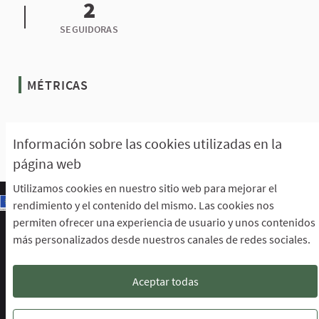
2
SEGUIDORAS
MÉTRICAS
Muestra todas las métricas
Información sobre las cookies utilizadas en la
página web
Utilizamos cookies en nuestro sitio web para mejorar el
rendimiento y el contenido del mismo. Las cookies nos
permiten ofrecer una experiencia de usuario y unos contenidos
Escuela de Participación Ciudadana
más personalizados desde nuestros canales de redes sociales.
Área de Participación Ciudadana
CURSO LENGUAJE DE SIGNOS ESPAÑOLA A1.2. (PRESENCIAL)
Descargar ficheros de datos abiertos
Aceptar todas
Configuración de cookies