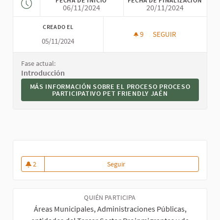
06/11/2024
20/11/2024
CREADO EL
9
9 SEGUIDORAS
SEGUIR
05/11/2024
PROCESO PARTICIPA
Fase actual:
Introducción
MÁS INFORMACIÓN SOBRE EL PROCESO PROCESO PARTICIP
MÁS INFORMACIÓN SOBRE EL PROCESO PROCESO
PARTICIPATIVO PET FRIENDLY JAÉN
2
Seguir
Participación para la Elaboració
2 seguidoras
QUIÉN PARTICIPA
Áreas Municipales, Administraciones Públicas,